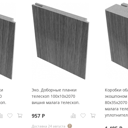
ки
Эко. Доборные планки
Коробки о
0
телескоп 100x10x2070
экошпоном 
оп.
вишня малага телескоп.
80x35x2070
малага теле
957
Р
уплотните
Доставка 24 августа