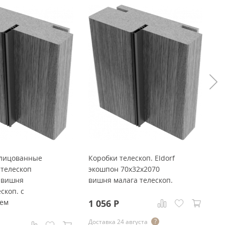
блицованные
Коробки телескоп. Eldorf
Э
телескоп
экошпон 70x32x2070
т
 вишня
вишня малага телескоп.
в
скоп. с
лем
1 056
Р
1
Доставка 24 августа
До