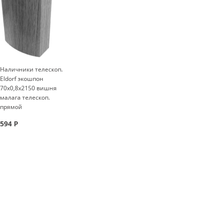
Наличники телескоп.
Eldorf экошпон
70x0,8x2150 вишня
малага телескоп.
прямой
594
Р