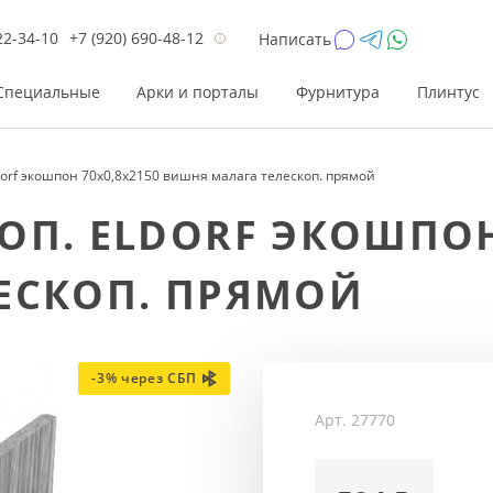
22-34-10
+7 (920) 690-48-12
Написать
Специальные
Арки и порталы
Фурнитура
Плинтус
dorf экошпон 70x0,8x2150 вишня малага телескоп. прямой
Цена
Цена
Цве
Цве
П. ELDORF ЭКОШПОН
до 26 200
до 17 800
Р
Р
ЕСКОП. ПРЯМОЙ
от 26 200
от 17 800
Р
Р
до 42 000
до 33 300
Р
Р
от 42 000
от 33 300
Р
Р
-3% через СБП
Арт.
27770