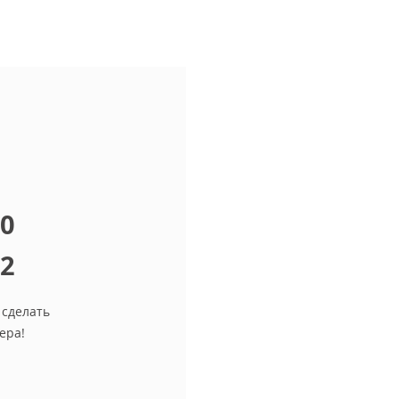
10
12
 сделать
ера!