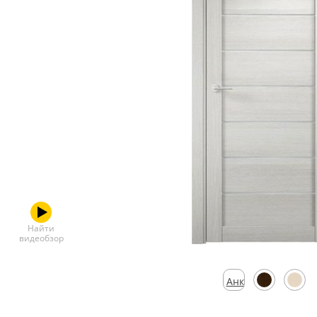
Скрытые
Найти
видеобзор
Анкор
серебристый