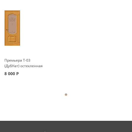
Премьера Т-03
(ДубНат) остекленная
8 000
Р