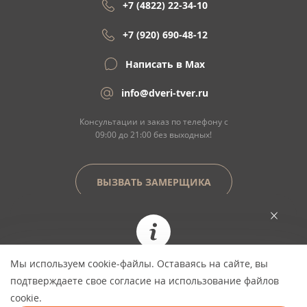
+7 (4822) 22-34-10
+7 (920) 690-48-12
Написать в Max
info@dveri-tver.ru
Консультации и заказ по телефону с
09:00 до 21:00 без выходных!
ВЫЗВАТЬ ЗАМЕРЩИКА
Сайт не является договором оферты
Мы используем cookie-файлы. Оставаясь на сайте, вы
При заказе сегодня цена фиксируется и не
© Copyright 2026 ООО "Двери Тверь" Dveri-
подтверждаете свое согласие на использование файлов
изменится *
Tver.ru - интернет-магазин межкомнатных
cookie.
дверей в Твери
* Для самостоятельно оформленных заказов,