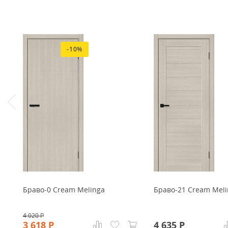
-10%
Браво-0 Cream Melinga
Браво-21 Cream Meli
4 020
Р
3 618
Р
4 635
Р