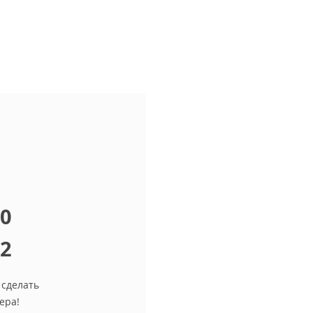
10
12
 сделать
ера!