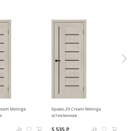
ream Melinga
Браво-29 Cream Melinga
Б
я
остекленная
о
5 535
Р
5