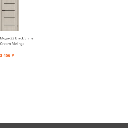
Мода-22 Black Shine
Cream Melinga
3 456
Р