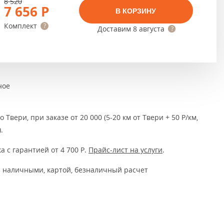
Тёмно-коричневые
8 520
7 656
Р
В КОРЗИНУ
Серый цвет
Комплект
Доставим
8 августа
Темный
ное
 Твери, при заказе от 20 000 (5-20 км от Твери + 50 Р/км,
.
а с гарантией от 4 700
Р
.
Прайс-лист на услуги
.
 наличными, картой, безналичный расчет