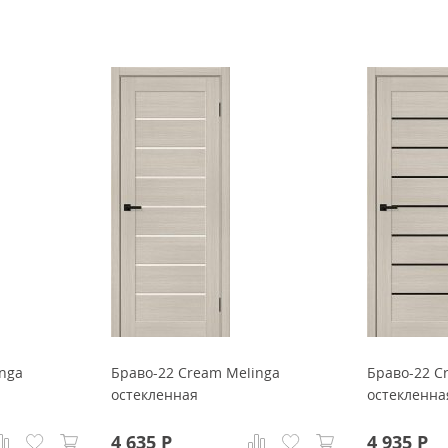
nga
Браво-22 Cream Melinga
Браво-22 C
остекленная
остекленна
4 635
Р
4 935
Р