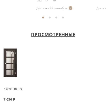
Доставка 22 сентября
Достав
ПРОСМОТРЕННЫЕ
К-8 тон венге
7 656
Р