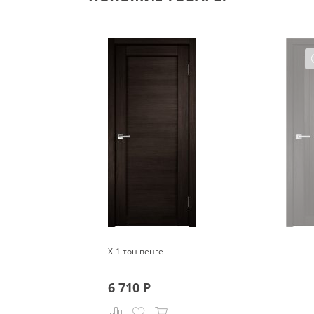
X-1 тон венге
6 710
Р