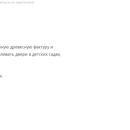
аться от оригинала
ную древесную фактуру и
ивать двери в детских садах,
я.