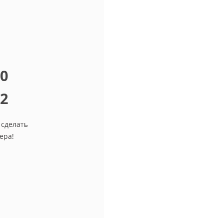
10
12
 сделать
ера!