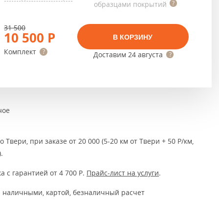
Тёмно-коричневые
образцами покрытий
Серый цвет
31 500
10 500
Р
В КОРЗИНУ
Темный
Комплект
Доставим
24 августа
ное
 Твери, при заказе от 20 000 (5-20 км от Твери + 50 Р/км,
.
а с гарантией от 4 700
Р
.
Прайс-лист на услуги
.
 наличными, картой, безналичный расчет