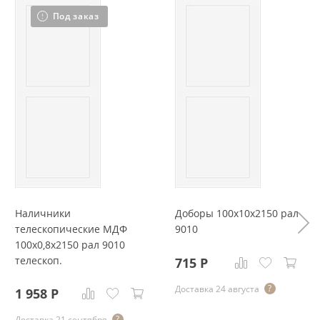
Под заказ
Наличники
Доборы 100x10x2150 рал
телескопические МДФ
9010
100x0,8x2150 рал 9010
телескоп.
715
Р
Доставка 24 августа
1 958
Р
Доставка 21 сентября