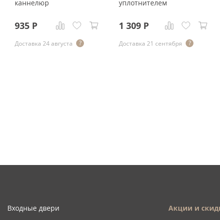
каннелюр
уплотнителем
935
Р
1 309
Р
Доставка 24 августа
Доставка 21 сентября
Входные двери
Акции и скид