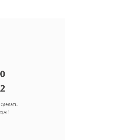
10
12
 сделать
ера!