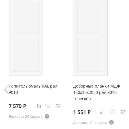
Капитель эмаль RAL рал
Доборные планки МДФ
9010
150x10x2050 рал 9010
телескоп.
7 579
Р
1 551
Р
Доставка 24 августа
Доставка 24 августа