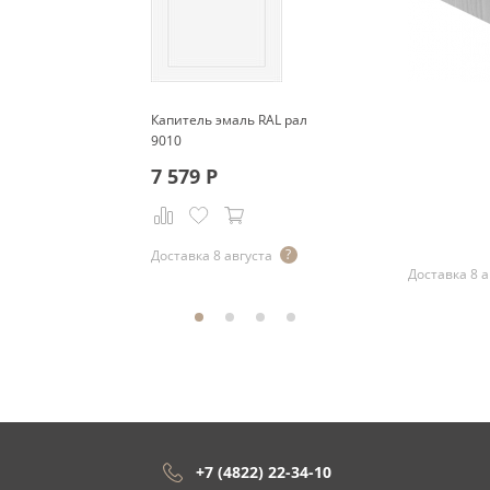
Капитель эмаль RAL рал
9010
7 579
Р
Р
Доставка 8 августа
Доставка 8 а
+7 (4822) 22-34-10