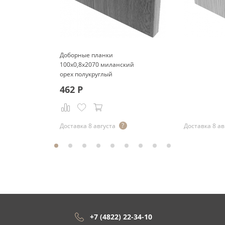
Доборные планки
100x0,8x2070 миланский
орех полукруглый
462
Р
Р
Доставка 8 августа
Доставка 8 ав
+7 (4822) 22-34-10