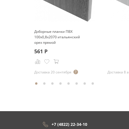
Доборные планки ПВХ
100x0,8x2070 итальянский
орех прямой
561
Р
Р
Доставка 20 сентября
Доставка 8 а
+7 (4822) 22-34-10