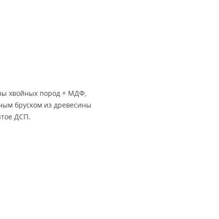
ны хвойных пород + МДФ,
йным бруском из древесины
атое ДСП.