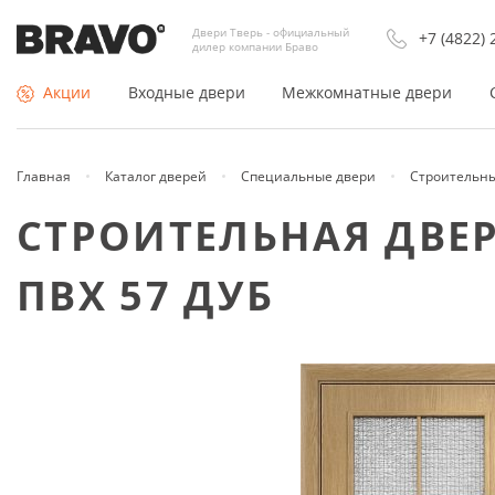
Двери Тверь - официальный
+7 (4822) 
дилер компании Браво
Акции
Входные двери
Межкомнатные двери
Главная
Каталог дверей
Специальные двери
Строительн
По типу
Покрытие
СТРОИТЕЛЬНАЯ ДВЕ
Входные двери Россия
Двери Экошпон
ПВХ 57 ДУБ
Входные двери Китай
Шпонированные
Недорогие входные двери
Из массива
Противопожарные двери
Эмаль (окрашенные)
Тамбурные двери
Раздвижные двери купе
Утеплённые двери
Складные
Арки и порталы