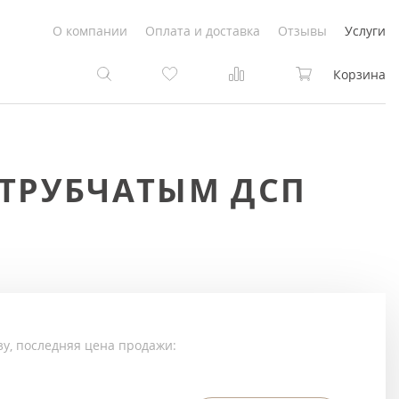
О компании
Оплата и доставка
Отзывы
Услуги
Корзина
та
та
 ТРУБЧАТЫМ ДСП
Белые
под покраску
Светлые
Белые
Коричневые
Светлые
Серый цвет
Светло-коричневые
зу, последняя цена продажи:
Темный
Коричневые