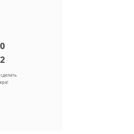
10
12
 сделать
ера!