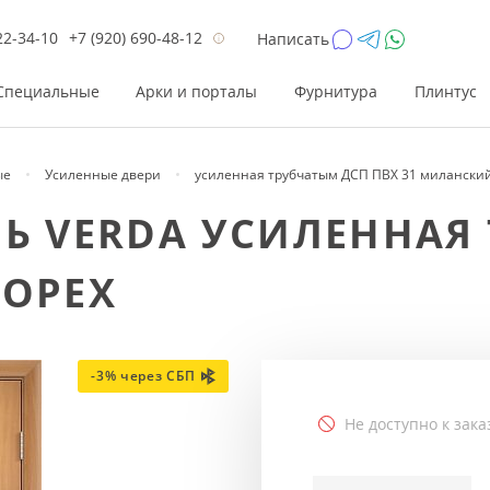
22-34-10
+7 (920) 690-48-12
Написать
Специальные
Арки и порталы
Фурнитура
Плинтус
ые
Усиленные двери
усиленная трубчатым ДСП ПВХ 31 миланский
Цена
Цена
Цве
Цве
РЬ VERDA УСИЛЕННАЯ
до 26 200
до 17 800
Р
Р
 ОРЕХ
от 26 200
от 17 800
Р
Р
до 42 000
до 33 300
Р
Р
от 42 000
от 33 300
Р
Р
-3% через СБП
Не доступно к зака