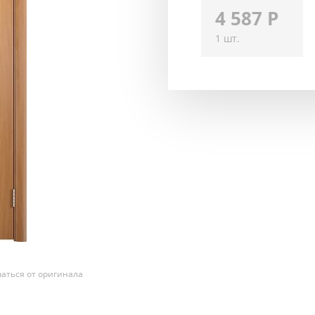
4 587
Р
1 шт.
аться от оригинала