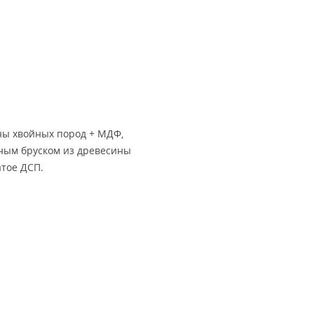
ны хвойных пород + МДФ,
йным бруском из древесины
атое ДСП.