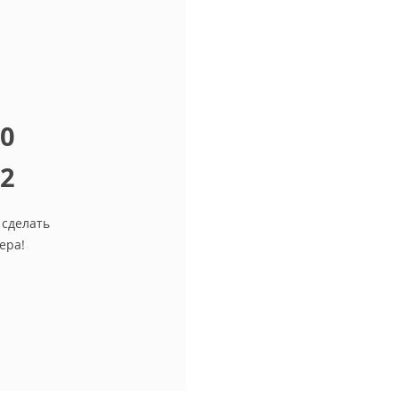
10
12
 сделать
ера!