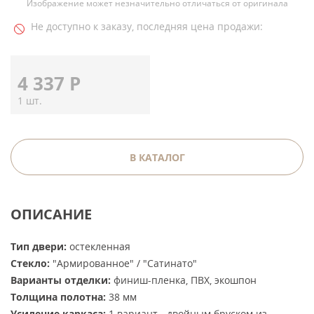
Изображение может незначительно отличаться от оригинала
Не доступно к заказу, последняя цена продажи:
4 337
Р
1 шт.
В КАТАЛОГ
ОПИСАНИЕ
Тип двери:
остекленная
Стекло:
"Армированное" / "Сатинато"
Варианты отделки:
финиш-пленка, ПВХ, экошпон
Толщина полотна:
38 мм
Усиление каркаса:
1 вариант - двойным бруском из