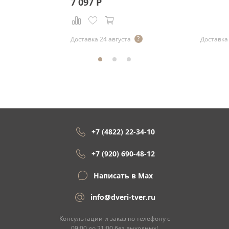
7 097
Р
Доставка 24 августа
Доставка 
+7 (4822) 22-34-10
+7 (920) 690-48-12
Написать в Max
info@dveri-tver.ru
Консультации и заказ по телефону с
09:00 до 21:00 без выходных!