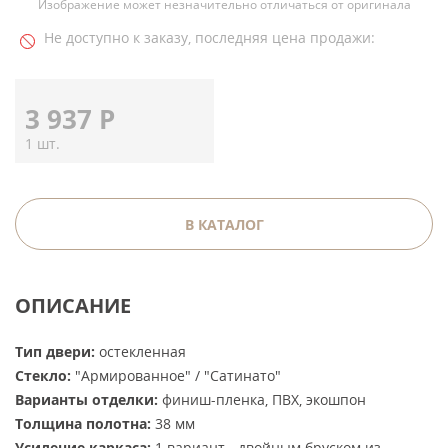
Изображение может незначительно отличаться от оригинала
Не доступно к заказу, последняя цена продажи:
3 937
Р
1 шт.
В КАТАЛОГ
ОПИСАНИЕ
Тип двери:
остекленная
Стекло:
"Армированное" / "Сатинато"
Варианты отделки:
финиш-пленка, ПВХ, экошпон
Толщина полотна:
38 мм
Усиление каркаса:
1 вариант - двойным бруском из