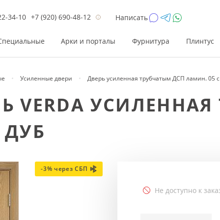
22-34-10
+7 (920) 690-48-12
Написать
Специальные
Арки и порталы
Фурнитура
Плинтус
ые
Усиленные двери
Дверь усиленная трубчатым ДСП ламин. 05 
Цена
Цена
Цве
Цве
РЬ VERDA УСИЛЕННАЯ
до 26 200
до 17 800
Р
Р
 ДУБ
от 26 200
от 17 800
Р
Р
до 42 000
до 33 300
Р
Р
от 42 000
от 33 300
Р
Р
-3% через СБП
Не доступно к зака