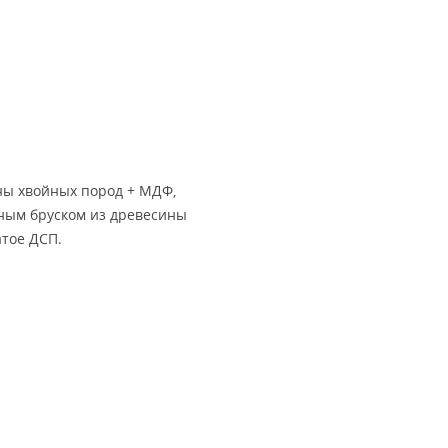
ны хвойных пород + МДФ,
йным бруском из древесины
атое ДСП.