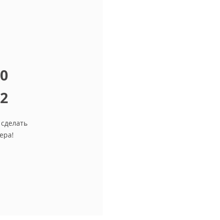
10
12
 сделать
ера!