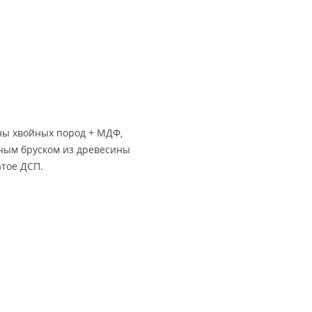
ны хвойных пород + МДФ,
йным бруском из древесины
атое ДСП.