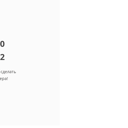
10
12
 сделать
ера!