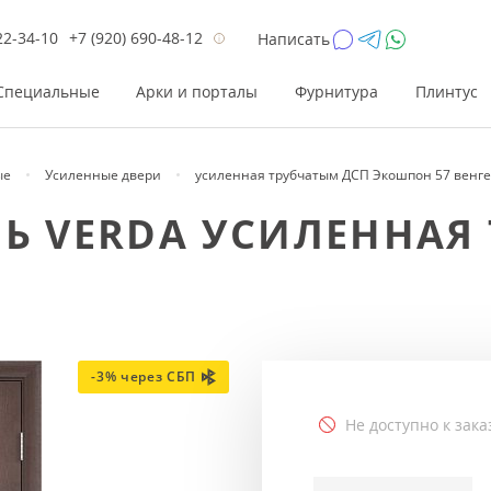
22-34-10
+7 (920) 690-48-12
Написать
Специальные
Арки и порталы
Фурнитура
Плинтус
ые
Усиленные двери
усиленная трубчатым ДСП Экошпон 57 венге
Цена
Цена
Цве
Цве
РЬ VERDA УСИЛЕННАЯ
до 26 200
до 17 800
Р
Р
от 26 200
от 17 800
Р
Р
до 42 000
до 33 300
Р
Р
от 42 000
от 33 300
Р
Р
-3% через СБП
Не доступно к зака