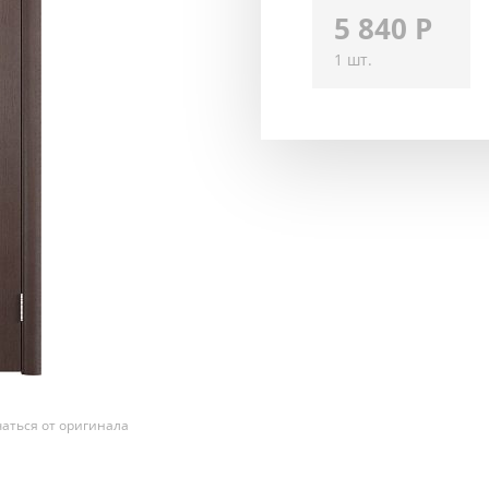
5 840
Р
1 шт.
аться от оригинала