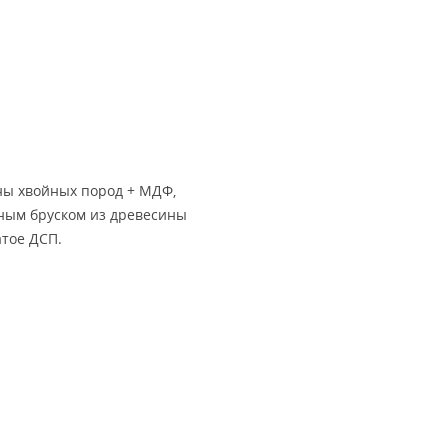
ны хвойных пород + МДФ,
йным бруском из древесины
атое ДСП.