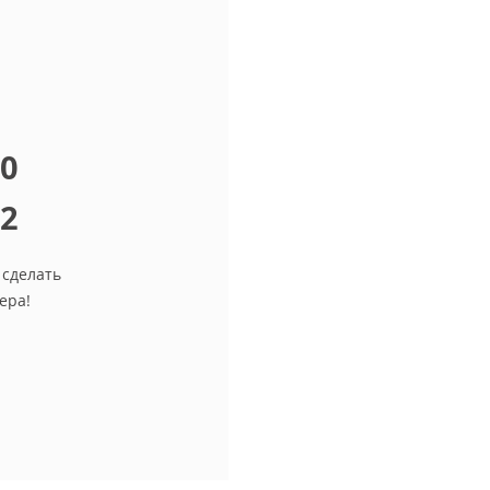
10
12
 сделать
ера!