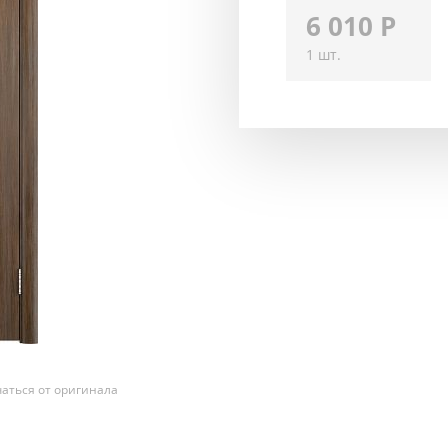
6 010
Р
1 шт.
аться от оригинала