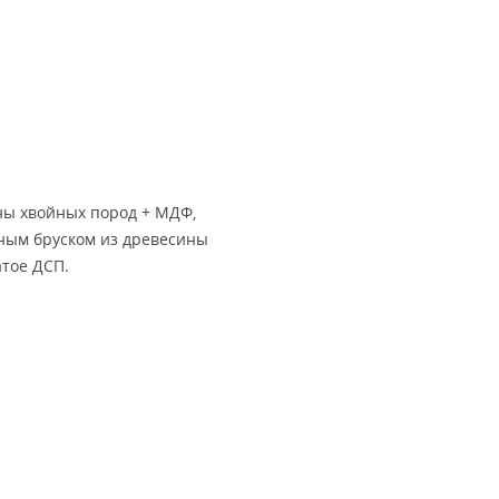
ны хвойных пород + МДФ,
йным бруском из древесины
атое ДСП.