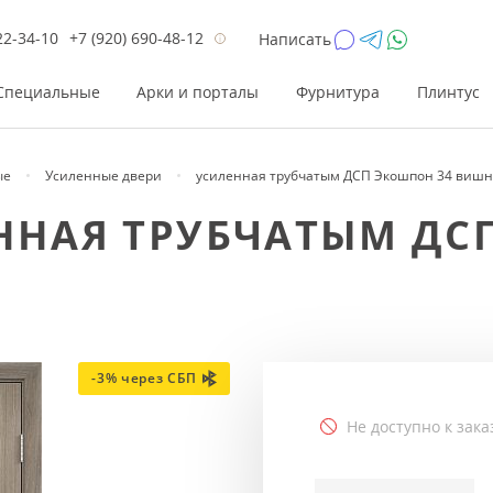
22-34-10
+7 (920) 690-48-12
Написать
Специальные
Арки и порталы
Фурнитура
Плинтус
ые
Усиленные двери
усиленная трубчатым ДСП Экошпон 34 вишн
Цена
Цена
Цве
Цве
ЕННАЯ ТРУБЧАТЫМ ДС
до 26 200
до 17 800
Р
Р
от 26 200
от 17 800
Р
Р
до 42 000
до 33 300
Р
Р
от 42 000
от 33 300
Р
Р
-3% через СБП
Не доступно к зака