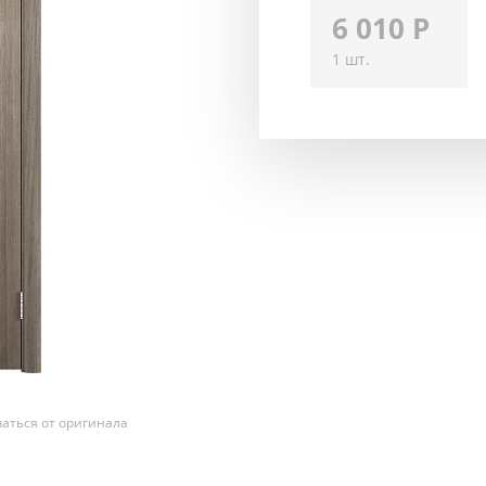
6 010
Р
1 шт.
аться от оригинала