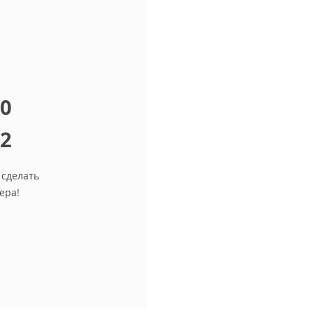
10
12
 сделать
ера!