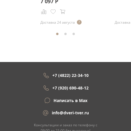
7 097
Р
Доставка 24 августа
Доставка 
+7 (4822) 22-34-10
+7 (920) 690-48-12
Написать в Max
info@dveri-tver.ru
Консультации и заказ по телефону с
09:00 до 21:00 без выходных!