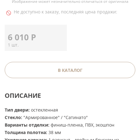
Изображение может незначительно отличаться от оригинала
Не доступно к заказу, последняя цена продажи:
6 010
Р
1 шт.
В КАТАЛОГ
ОПИСАНИЕ
Тип двери:
остекленная
Стекло:
"Армированное" / "Сатинато"
Варианты отделки:
финиш-пленка, ПВХ, экошпон
Толщина полотна:
38 мм
Усиление каркаса:
1 вариант - двойным бруском из