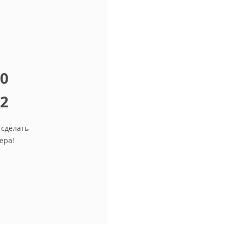
10
12
 сделать
ера!