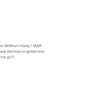
ны хвойных пород + МДФ,
йным бруском из древесины
атое ДСП.