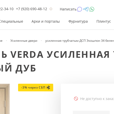
22-34-10
+7 (920) 690-48-12
Написать
Специальные
Арки и порталы
Фурнитура
Плинтус
ые
Усиленные двери
усиленная трубчатым ДСП Экошпон 34 беле
Цена
Цена
Цве
Цве
РЬ VERDA УСИЛЕННАЯ
до 26 200
до 17 800
Р
Р
ЫЙ ДУБ
от 26 200
от 17 800
Р
Р
до 42 000
до 33 300
Р
Р
от 42 000
от 33 300
Р
Р
-3% через СБП
Не доступно к зака