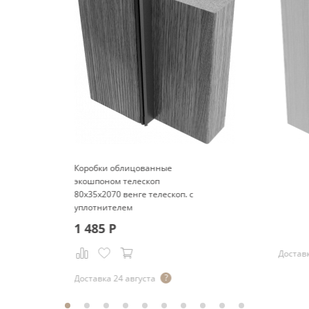
Коробки облицованные
экошпоном телескоп
80x35x2070 венге телескоп. с
уплотнителем
1 485
Р
Доставк
Доставка 24 августа