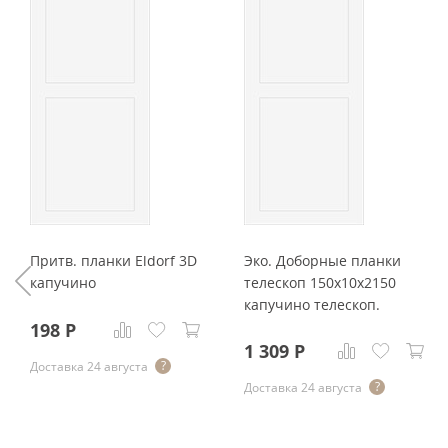
Притв. планки Eldorf 3D
Эко. Доборные планки
капучино
телескоп 150x10x2150
капучино телескоп.
198
Р
1 309
Р
Доставка 24 августа
Доставка 24 августа