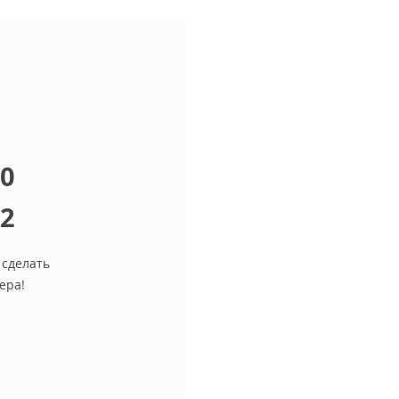
10
12
 сделать
ера!