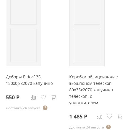
Доборы Eldorf 3D
Коробки облицованные
150x0,8x2070 капучино
экошпоном телескоп
80x35x2070 капучино
телескоп. с
550
Р
уплотнителем
Доставка 24 августа
1 485
Р
Доставка 24 августа