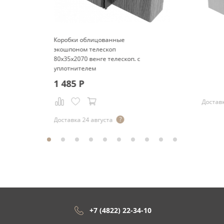
Коробки облицованные
экошпоном телескоп
80x35x2070 венге телескоп. с
уплотнителем
1 485
Р
Доставк
Доставка 24 августа
+7 (4822) 22-34-10