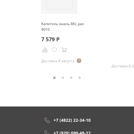
Капитель эмаль RAL рал
9010
7 579
Р
Р
Доставка 8 августа
Доставка 8 а
+7 (4822) 22-34-10
+7 (920) 690-48-12