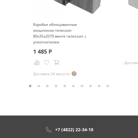
Коробки облицованные
экошпоном телескоп
80x35x2070 венге телескоп. с
уплотнителем
1 485
Р
Доставк
Доставка 24 августа
+7 (4822) 22-34-10