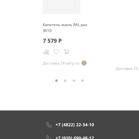
Капитель эмаль RAL рал
9010
7 579
Р
Р
Доставка 24 августа
Доставка 24 
+7 (4822) 22-34-10
+7 (920) 690-48-12