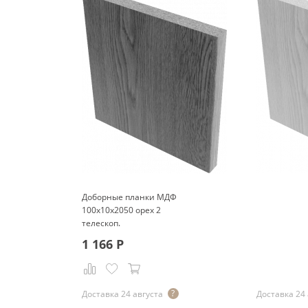
Доборные планки МДФ
100x10x2050 орех 2
телескоп.
1 166
Р
Р
Доставка 24 августа
Доставка 24 