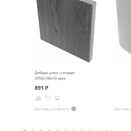
Доборы шпон стандарт
2050x100x10 орех
891
Р
Р
Доставка 24 августа
Доставка