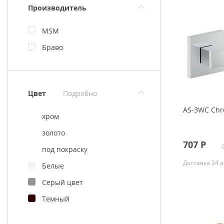
Производитель
MSM
Браво
Цвет
Подробно
AS-3WC Ch
хром
золото
707
Р
под покраску
Доставка 24 а
Белые
Серый цвет
Темный