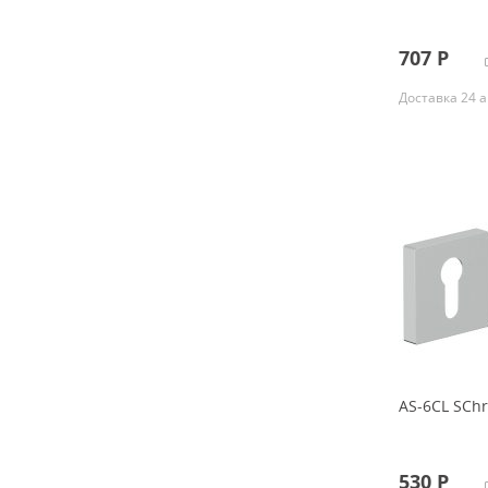
707
Р
Доставка 24 а
AS-6CL SCh
530
Р