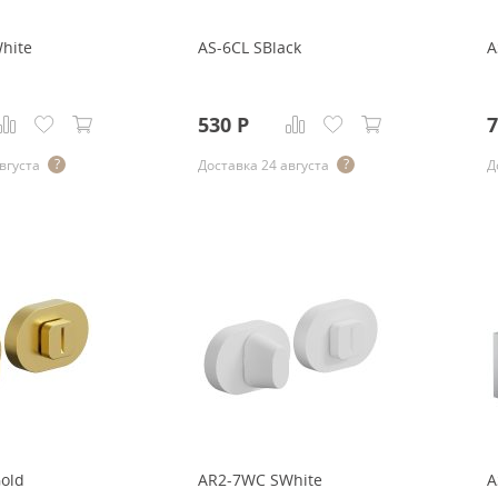
hite
AS-6CL SBlack
A
530
Р
7
вгуста
Доставка 24 августа
Д
old
AR2-7WC SWhite
A