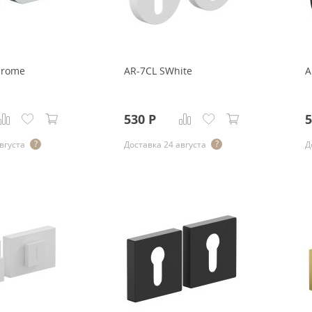
hrome
AR-7CL SWhite
A
530
Р
5
вгуста
Доставка 24 августа
Д