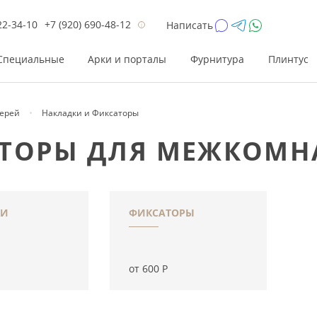
22-34-10
+7 (920) 690-48-12
Написать
Специальные
Арки и порталы
Фурнитура
Плинтус
ерей
Накладки и Фиксаторы
Цена
Цена
Цве
Цве
ТОРЫ ДЛЯ МЕЖКОМН
до 26 200
до 17 800
Р
Р
от 26 200
от 17 800
Р
Р
до 42 000
до 33 300
Р
Р
от 42 000
от 33 300
Р
Р
КИ
ФИКСАТОРЫ
от 600
Р