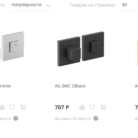
популярности
40
по:
Товаров на странице:
hrome
AS-3WC SBlack
A
707
Р
7
вгуста
Доставка 24 августа
Д