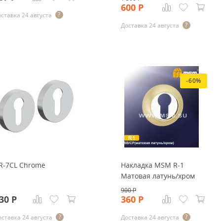
600
Р
ставка 24 августа
Доставка 24 августа
-60%
R-7CL Chrome
Накладка MSM R-1
Матовая латунь/хром
900
Р
30
Р
360
Р
оставка 24 августа
Доставка 24 августа