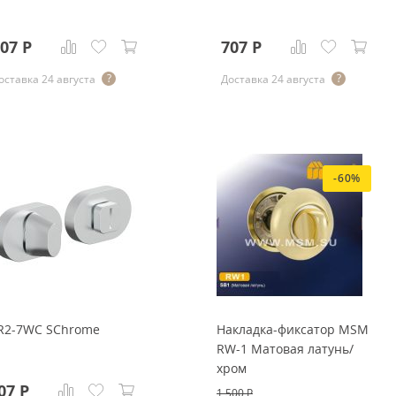
07
Р
707
Р
оставка 24 августа
Доставка 24 августа
-60%
R2-7WC SChrome
Накладка-фиксатор MSM
RW-1 Матовая латунь/
хром
07
Р
1 500
Р