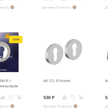
вгуста
Доставка 24 августа
До
-60%
SM R-1
AR-7CL SChrome
A
икель/хром
530
Р
5
вгуста
Доставка 24 августа
Д