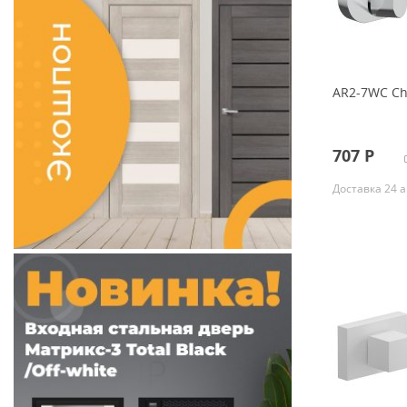
AR2-7WC C
707
Р
Доставка 24 а