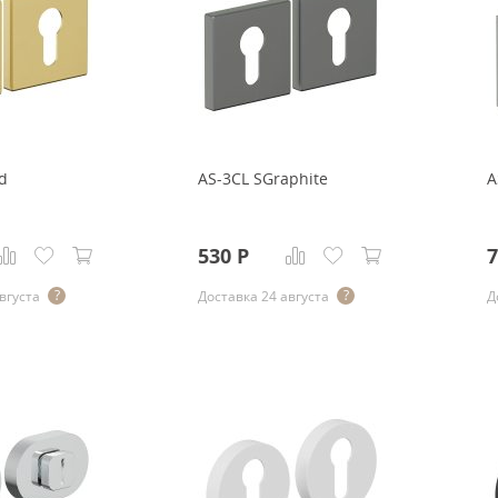
d
AS-3CL SGraphite
A
530
Р
7
вгуста
Доставка 24 августа
Д