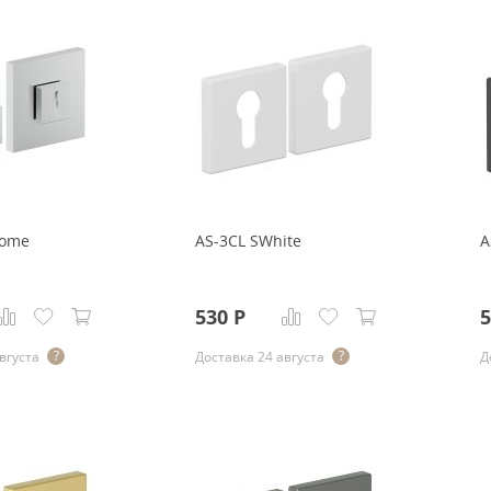
rome
AS-3CL SWhite
A
530
Р
5
вгуста
Доставка 24 августа
Д