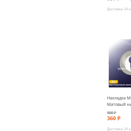
Доставка 24 а
Накладка M
Матовый н
900
Р
360
Р
Доставка 24 а