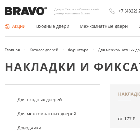
Двери Тверь - официальный
+7 (4822) 
дилер компании Браво
Акции
Входные двери
Межкомнатные двери
Главная
Каталог дверей
Фурнитура
Для межкомнатных дв
По типу
Покрытие
НАКЛАДКИ И ФИКСА
Входные двери Россия
Двери Экошпон
Входные двери Китай
Шпонированные
Недорогие входные двери
Из массива
НАКЛАД
Для входных дверей
Противопожарные двери
Эмаль (окрашенные)
Для межкомнатных дверей
Тамбурные двери
Раздвижные двери купе
от 177
Р
Утеплённые двери
Складные
Доводчики
Арки и порталы