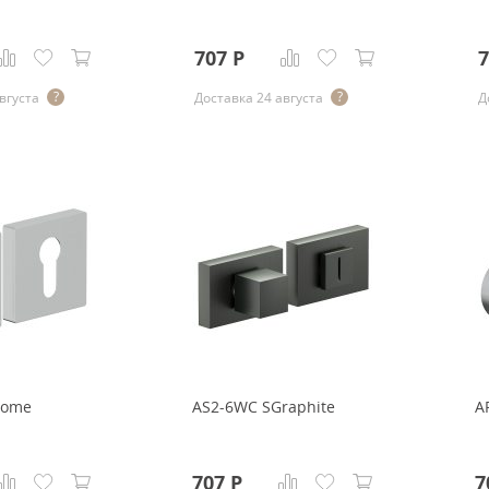
707
Р
7
вгуста
Доставка 24 августа
Д
rome
AS2-6WC SGraphite
A
707
Р
7