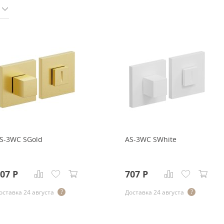
Тёмно-коричневые
Серый цвет
Темный
S-3WC SGold
AS-3WC SWhite
07
Р
707
Р
оставка 24 августа
Доставка 24 августа