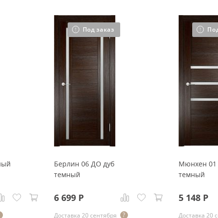
Под заказ
По
ный
Берлин 06 ДО дуб
Мюнхен 01
темный
темный
6 699
Р
5 148
Р
Доставка 20 сентября
Доставка 20 