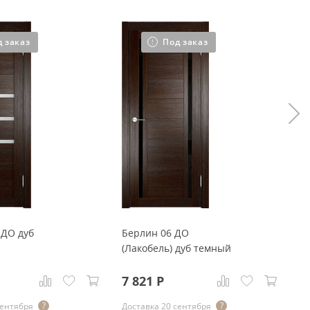
д заказ
Под заказ
 ДО дуб
Берлин 06 ДО
Б
(Лакобель) дуб темный
7 821
Р
6
сентября
Доставка 20 сентября
До