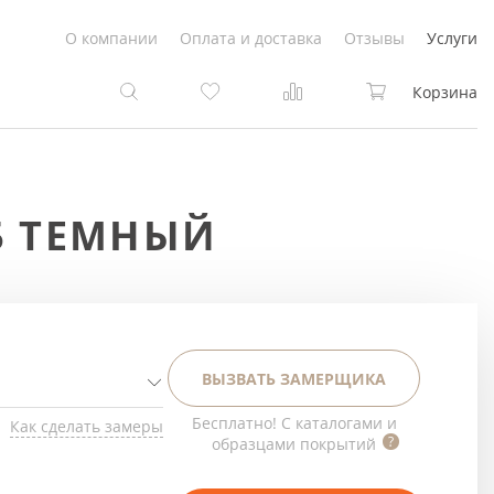
О компании
Оплата и доставка
Отзывы
Услуги
Корзина
та
та
Б ТЕМНЫЙ
Белые
под покраску
Светлые
Белые
Коричневые
Светлые
ВЫЗВАТЬ ЗАМЕРЩИКА
Серый цвет
Светло-коричневые
Бесплатно! С каталогами и
Как сделать замеры
образцами покрытий
Темный
Коричневые