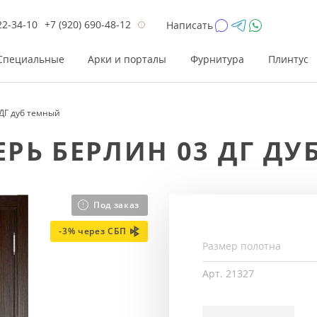
22-34-10
+7 (920) 690-48-12
Написать
Специальные
Арки и порталы
Фурнитура
Плинтус
ДГ дуб темный
Цена
Цена
Цве
Цве
РЬ БЕРЛИН 03 ДГ ДУ
до 26 200
до 17 800
Р
Р
от 26 200
от 17 800
Р
Р
до 42 000
до 33 300
Р
Р
Под заказ
от 42 000
от 33 300
Р
Р
-3% через СБП
Арт.
21327