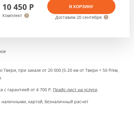
Тёмно-коричневые
10 450
Р
В КОРЗИНУ
Серый цвет
Комплект
Доставим
20 сентября
Темный
ное
 Твери, при заказе от 20 000 (5-20 км от Твери + 50 Р/км,
.
а с гарантией от 4 700
Р
.
Прайс-лист на услуги
.
 наличными, картой, безналичный расчет