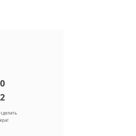
10
12
 сделать
ера!