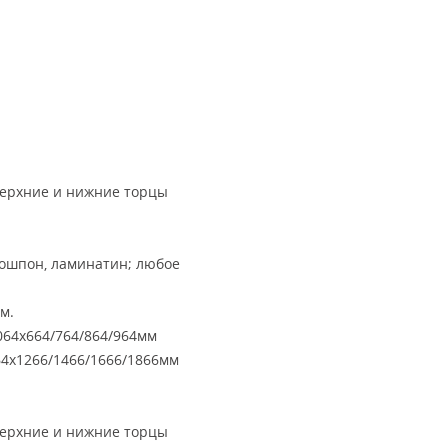
верхние и нижние торцы
кошпон, ламинатин; любое
м.
64х664/764/864/964мм
4х1266/1466/1666/1866мм
верхние и нижние торцы