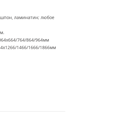
ошпон, ламинатин; любое
м.
64х664/764/864/964мм
4х1266/1466/1666/1866мм