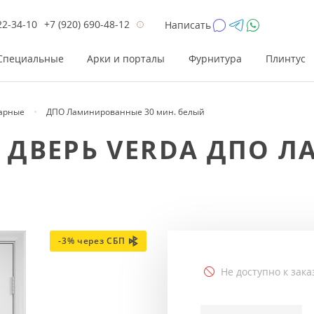
22-34-10
+7 (920) 690-48-12
Написать
Специальные
Арки и порталы
Фурнитура
Плинтус
арные
ДПО Ламинированные 30 мин. белый
Цена
Цена
Цве
Цве
ДВЕРЬ VERDA ДПО Л
до 26 200
до 17 800
Р
Р
от 26 200
от 17 800
Р
Р
до 42 000
до 33 300
Р
Р
от 42 000
от 33 300
Р
Р
-3% через СБП
Не доступно к зака