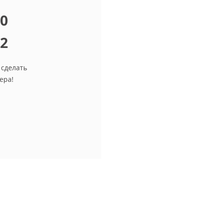
10
12
 сделать
ера!