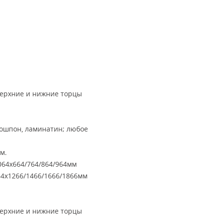
верхние и нижние торцы
кошпон, ламинатин; любое
м.
64х664/764/864/964мм
4х1266/1466/1666/1866мм
верхние и нижние торцы