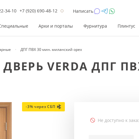
22-34-10
+7 (920) 690-48-12
Написать
Специальные
Арки и порталы
Фурнитура
Плинтус
арные
ДПГ ПВХ 30 мин. миланский орех
Цена
Цена
Цве
Цве
ВЕРЬ VERDA ДПГ ПВ
до 26 200
до 17 800
Р
Р
от 26 200
от 17 800
Р
Р
до 42 000
до 33 300
Р
Р
от 42 000
от 33 300
Р
Р
-3% через СБП
Не доступно к зака