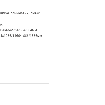
ошпон, ламинатин; любое
м.
64х664/764/864/964мм
4х1266/1466/1666/1866мм