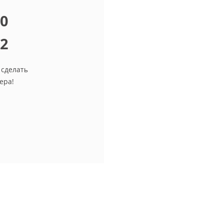
10
12
 сделать
ера!