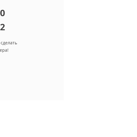
10
12
 сделать
ера!