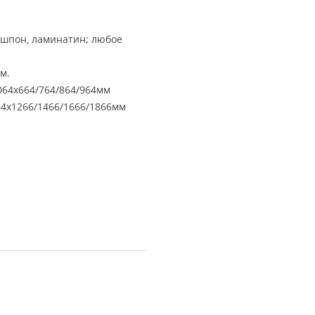
ошпон, ламинатин; любое
м.
64х664/764/864/964мм
4х1266/1466/1666/1866мм