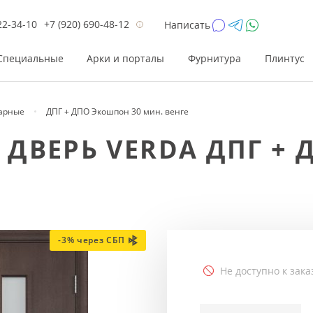
22-34-10
+7 (920) 690-48-12
Написать
Специальные
Арки и порталы
Фурнитура
Плинтус
арные
ДПГ + ДПО Экошпон 30 мин. венге
Цена
Цена
Цве
Цве
ДВЕРЬ VERDA ДПГ + 
до 26 200
до 17 800
Р
Р
от 26 200
от 17 800
Р
Р
до 42 000
до 33 300
Р
Р
от 42 000
от 33 300
Р
Р
-3% через СБП
Не доступно к зака