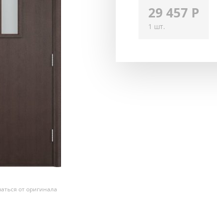
29 457
Р
1 шт.
аться от оригинала