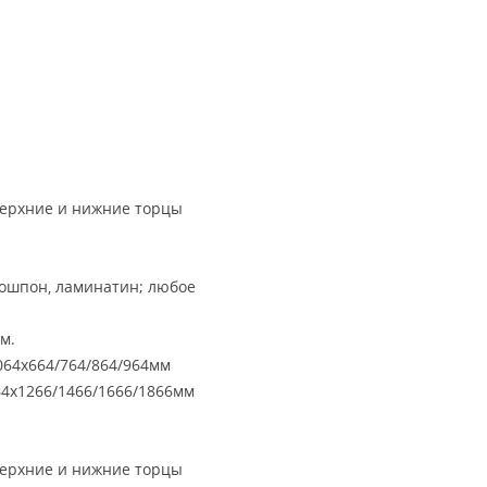
верхние и нижние торцы
кошпон, ламинатин; любое
м.
64х664/764/864/964мм
4х1266/1466/1666/1866мм
верхние и нижние торцы