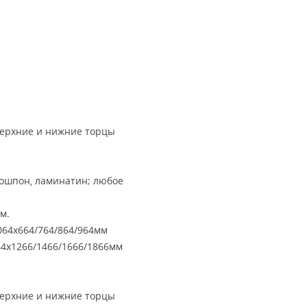
верхние и нижние торцы
кошпон, ламинатин; любое
м.
64х664/764/864/964мм
4х1266/1466/1666/1866мм
верхние и нижние торцы