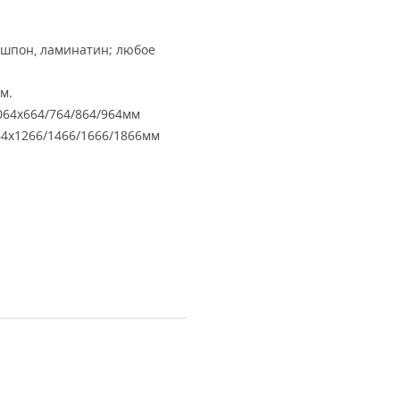
ошпон, ламинатин; любое
м.
64х664/764/864/964мм
4х1266/1466/1666/1866мм