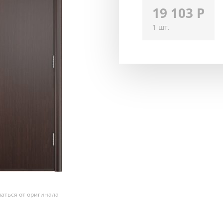
19 103
Р
1 шт.
аться от оригинала