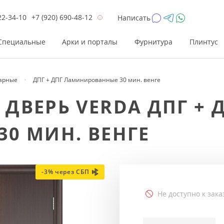
22-34-10
+7 (920) 690-48-12
Написать
Специальные
Арки и порталы
Фурнитура
Плинтус
арные
ДПГ + ДПГ Ламинированные 30 мин. венге
Цена
Цена
Цве
Цве
ВЕРЬ VERDA ДПГ + 
до 26 200
до 17 800
Р
Р
0 МИН. ВЕНГЕ
от 26 200
от 17 800
Р
Р
до 42 000
до 33 300
Р
Р
от 42 000
от 33 300
Р
Р
-3% через СБП
Не доступно к зака