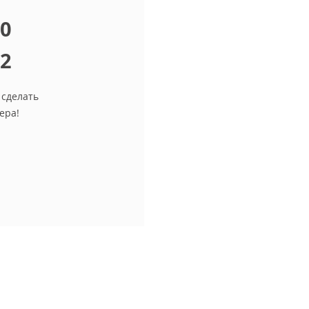
10
12
 сделать
ера!