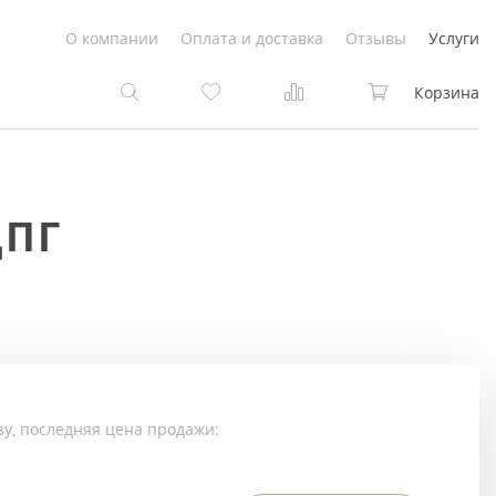
О компании
Оплата и доставка
Отзывы
Услуги
Корзина
та
та
ДПГ
Белые
под покраску
Светлые
Белые
Коричневые
Светлые
Серый цвет
Светло-коричневые
зу, последняя цена продажи:
Темный
Коричневые