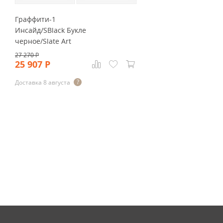
Граффити-1
Инсайд/SBlack Букле
черное/Slate Art
27 270
Р
25 907
Р
Доставка 8 августа