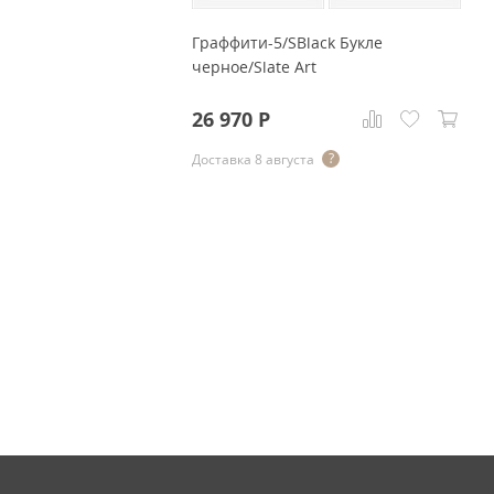
Граффити-5/SBlack Букле
черное/Slate Art
26 970
Р
Доставка 8 августа