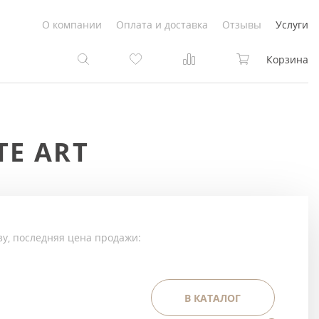
О компании
Оплата и доставка
Отзывы
Услуги
Корзина
та
та
TE ART
Белые
под покраску
Светлые
Белые
Коричневые
Светлые
зу, последняя цена продажи:
Серый цвет
Светло-коричневые
Темный
Коричневые
В КАТАЛОГ