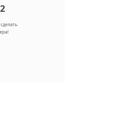
12
 сделать
ера!