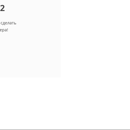
12
 сделать
ера!