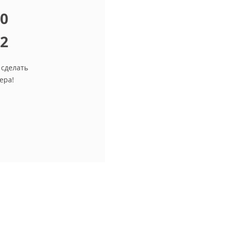
10
12
 сделать
ера!