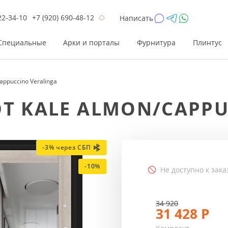
22-34-10
+7 (920) 690-48-12
Написать
Специальные
Арки и порталы
Фурнитура
Плинтус
appuccino Veralinga
Цена
Цена
Цве
Цве
Т KALE ALMON/CAPPU
до 26 200
до 17 800
Р
Р
от 26 200
от 17 800
Р
Р
до 42 000
до 33 300
Р
Р
-3% через СБП
от 42 000
от 33 300
Р
Р
-10%
Не доступно к зака
34 920
31 428
Р