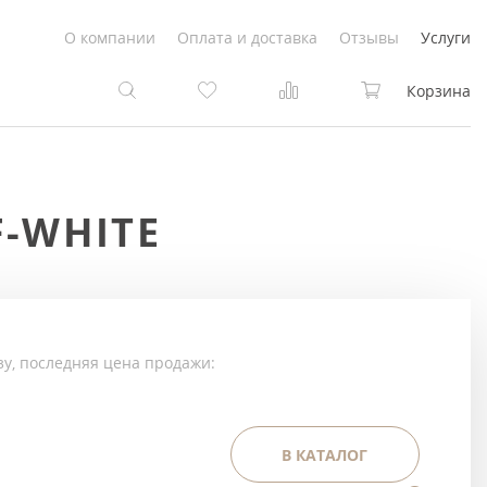
О компании
Оплата и доставка
Отзывы
Услуги
Корзина
та
та
-WHITE
Белые
под покраску
Светлые
Белые
Коричневые
Светлые
зу, последняя цена продажи:
Серый цвет
Светло-коричневые
Темный
Коричневые
В КАТАЛОГ