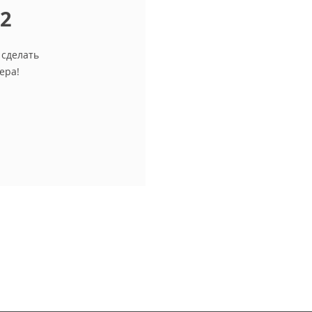
12
 сделать
ера!