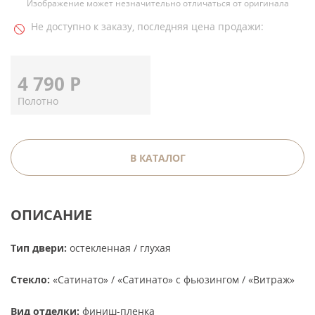
Изображение может незначительно отличаться от оригинала
Не доступно к заказу, последняя цена продажи:
4 790
Р
Полотно
В КАТАЛОГ
ОПИСАНИЕ
Тип двери:
остекленная / глухая
Стекло:
«Сатинато» / «Сатинато» c фьюзингом / «Витраж»
Вид отделки:
финиш-пленка