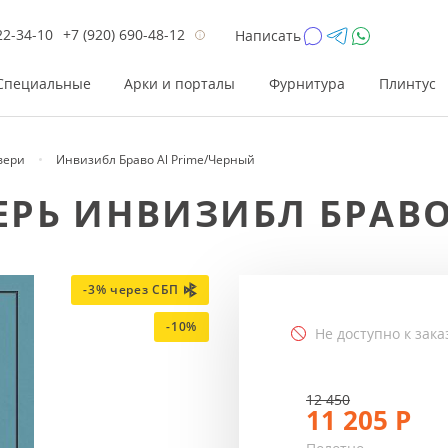
22-34-10
+7 (920) 690-48-12
Написать
Специальные
Арки и порталы
Фурнитура
Плинтус
вери
Инвизибл Браво Al Prime/Черный
Цена
Цена
Цве
Цве
РЬ ИНВИЗИБЛ БРАВО
до 26 200
до 17 800
Р
Р
от 26 200
от 17 800
Р
Р
до 42 000
до 33 300
Р
Р
-3% через СБП
от 42 000
от 33 300
Р
Р
-10%
Не доступно к зака
12 450
11 205
Р