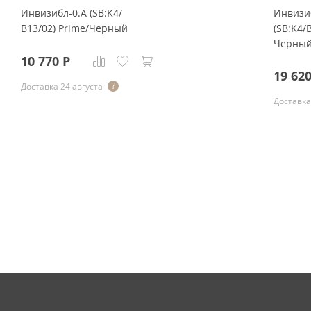
Инвизибл-0.А (SB:K4/
Инвизиб
В13/02) Prime/Черный
(SB:K4/
Черны
10 770
Р
19 62
Доставка 24 августа
Доставка