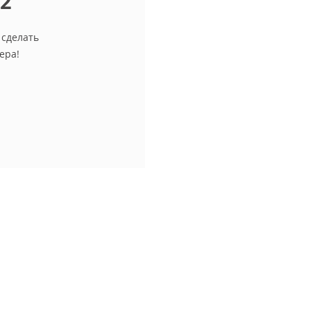
12
 сделать
ера!