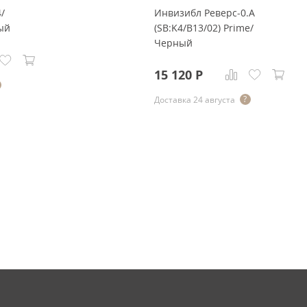
4/
Инвизибл Реверс-0.А
ый
(SB:K4/В13/02) Prime/
Черный
15 120
Р
Доставка 24 августа