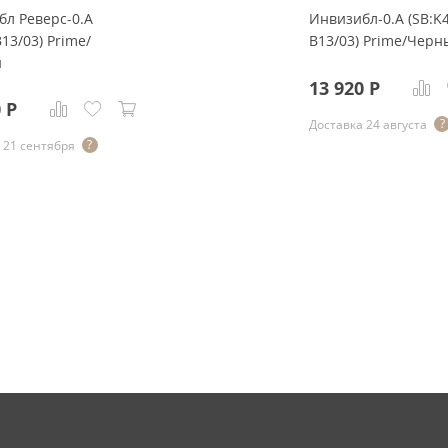
л Реверс-0.А
Инвизибл-0.А (SB:K
В13/03) Prime/
В13/03) Prime/Черн
й
13 920
Р
0
Р
Доставка 24 августа
 21 сентября