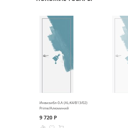
Инвизибл-0.А (AL:K4/В13/02)
Prime/Алюминий
9 720
Р