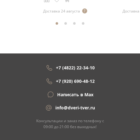
Доставка 24 августа
Доставка 
+7 (4822) 22-34-10
+7 (920) 690-48-12
Написать в Max
info@dveri-tver.ru
Консультации и заказ по телефону с
09:00 до 21:00 без выходных!