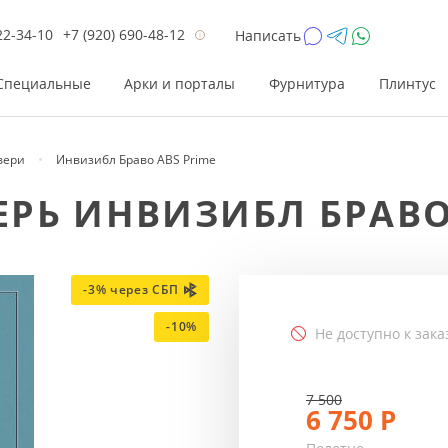
22-34-10
+7 (920) 690-48-12
Написать
Специальные
Арки и порталы
Фурнитура
Плинтус
вери
Инвизибл Браво ABS Prime
Цена
Цена
Цве
Цве
РЬ ИНВИЗИБЛ БРАВО 
до 26 200
до 17 800
Р
Р
от 26 200
от 17 800
Р
Р
до 42 000
до 33 300
Р
Р
-3% через СБП
от 42 000
от 33 300
Р
Р
-10%
Не доступно к зака
7 500
6 750
Р