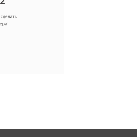
12
 сделать
ера!