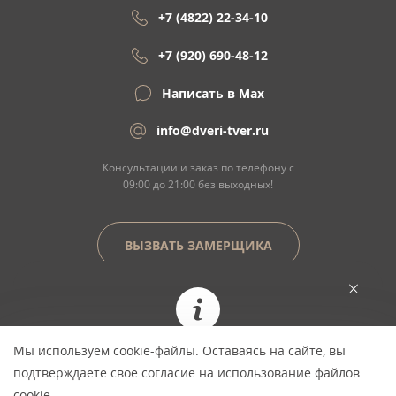
+7 (4822) 22-34-10
+7 (920) 690-48-12
Написать в Max
info@dveri-tver.ru
Консультации и заказ по телефону с
09:00 до 21:00 без выходных!
ВЫЗВАТЬ ЗАМЕРЩИКА
Сайт не является договором оферты
Мы используем cookie-файлы. Оставаясь на сайте, вы
При заказе сегодня цена фиксируется и не
© Copyright 2026 ООО "Двери Тверь" Dveri-
подтверждаете свое согласие на использование файлов
изменится *
Tver.ru - интернет-магазин межкомнатных
cookie.