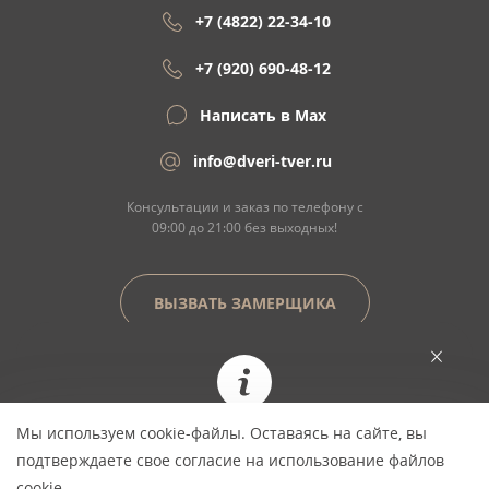
+7 (4822) 22-34-10
+7 (920) 690-48-12
Написать в Max
info@dveri-tver.ru
Консультации и заказ по телефону с
09:00 до 21:00 без выходных!
ВЫЗВАТЬ ЗАМЕРЩИКА
Сайт не является договором оферты
Мы используем cookie-файлы. Оставаясь на сайте, вы
При заказе сегодня цена фиксируется и не
© Copyright 2026 ООО "Двери Тверь" Dveri-
подтверждаете свое согласие на использование файлов
изменится *
Tver.ru - интернет-магазин межкомнатных
cookie.