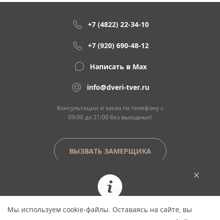
+7 (4822) 22-34-10
+7 (920) 690-48-12
Написать в Max
info@dveri-tver.ru
Консультации и заказ по телефону с
09:00 до 21:00 без выходных!
ВЫЗВАТЬ ЗАМЕРЩИКА
Сайт не является договором оферты
Мы используем cookie-файлы. Оставаясь на сайте, вы
При заказе сегодня цена фиксируется и не
© Copyright 2026 ООО "Двери Тверь" Dveri-