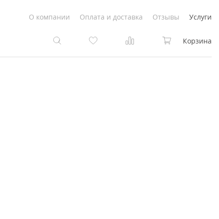
О компании
Оплата и доставка
Отзывы
Услуги
Корзина
та
та
Белые
под покраску
Светлые
Белые
Коричневые
Светлые
Серый цвет
Светло-коричневые
Темный
Коричневые