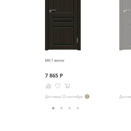
МК-1 венге
7 865
Р
Доставка 22 сентября
Достав