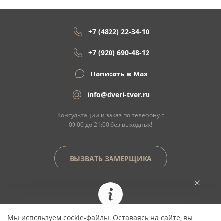
+7 (4822) 22-34-10
+7 (920) 690-48-12
Написать в Max
info@dveri-tver.ru
Консультации и заказ по телефону с
09:00 до 21:00 без выходных!
ВЫЗВАТЬ ЗАМЕРЩИКА
Сайт не является договором оферты
Мы используем cookie-файлы. Оставаясь на сайте, вы
При заказе сегодня цена фиксируется и не