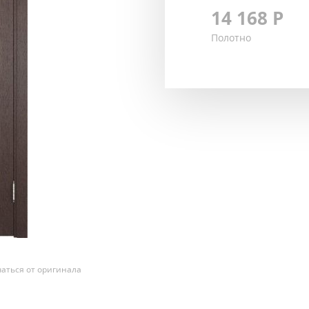
14 168
Р
Полотно
аться от оригинала