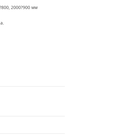
?800, 2000?900 мм
а.