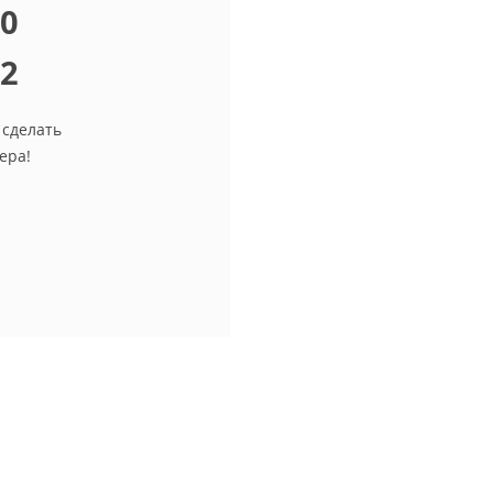
10
12
 сделать
ера!