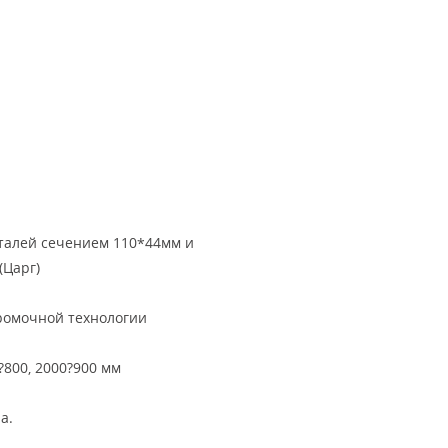
еталей сечением 110*44мм и
(Царг)
кромочной технологии
?800, 2000?900 мм
а.