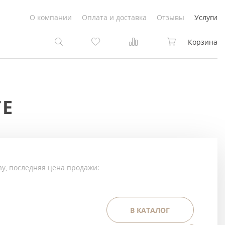
О компании
Оплата и доставка
Отзывы
Услуги
Корзина
та
та
ГЕ
Белые
под покраску
Светлые
Белые
Коричневые
Светлые
зу, последняя цена продажи:
Серый цвет
Светло-коричневые
Темный
Коричневые
В КАТАЛОГ