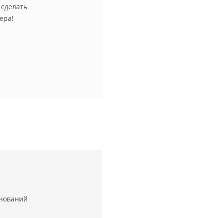
 сделать
ера!
нований