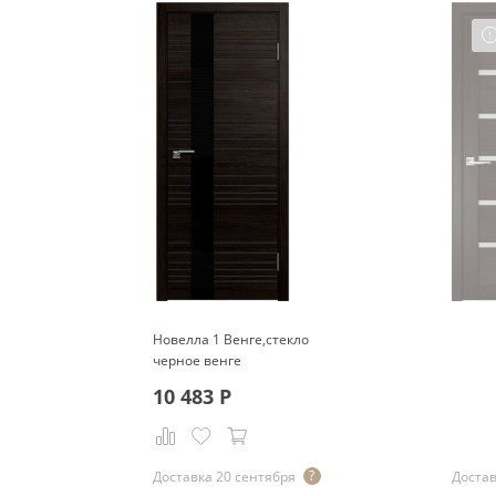
Новелла 1 Венге,стекло
черное венге
10 483
Р
Доставка 20 сентября
Достав